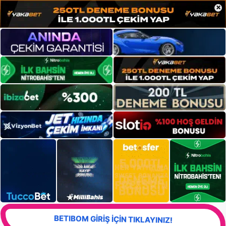
×
BETIBOM GİRİŞ İÇİN TIKLAYINIZ!