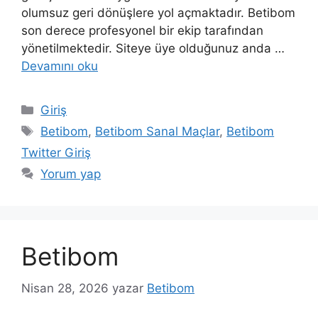
olumsuz geri dönüşlere yol açmaktadır. Betibom
son derece profesyonel bir ekip tarafından
yönetilmektedir. Siteye üye olduğunuz anda …
Devamını oku
Kategoriler
Giriş
Etiketler
Betibom
,
Betibom Sanal Maçlar
,
Betibom
Twitter Giriş
Yorum yap
Betibom
Nisan 28, 2026
yazar
Betibom