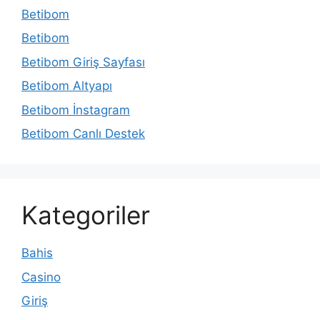
Betibom
Betibom
Betibom Giriş Sayfası
Betibom Altyapı
Betibom İnstagram
Betibom Canlı Destek
Kategoriler
Bahis
Casino
Giriş