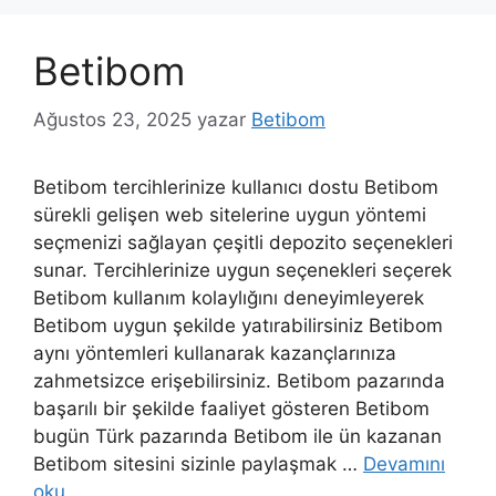
Betibom
Ağustos 23, 2025
yazar
Betibom
Betibom tercihlerinize kullanıcı dostu Betibom
sürekli gelişen web sitelerine uygun yöntemi
seçmenizi sağlayan çeşitli depozito seçenekleri
sunar. Tercihlerinize uygun seçenekleri seçerek
Betibom kullanım kolaylığını deneyimleyerek
Betibom uygun şekilde yatırabilirsiniz Betibom
aynı yöntemleri kullanarak kazançlarınıza
zahmetsizce erişebilirsiniz. Betibom pazarında
başarılı bir şekilde faaliyet gösteren Betibom
bugün Türk pazarında Betibom ile ün kazanan
Betibom sitesini sizinle paylaşmak …
Devamını
oku