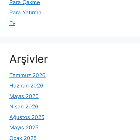
Para Çekme
Para Yatırma
Tv
Arşivler
Temmuz 2026
Haziran 2026
Mayıs 2026
Nisan 2026
Ağustos 2025
Mayıs 2025
Ocak 2025