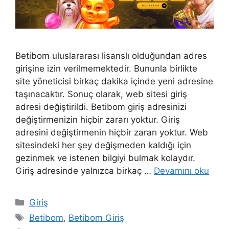
Betibom uluslararası lisanslı olduğundan adres
girişine izin verilmemektedir. Bununla birlikte
site yöneticisi birkaç dakika içinde yeni adresine
taşınacaktır. Sonuç olarak, web sitesi giriş
adresi değiştirildi. Betibom giriş adresinizi
değiştirmenizin hiçbir zararı yoktur. Giriş
adresini değiştirmenin hiçbir zararı yoktur. Web
sitesindeki her şey değişmeden kaldığı için
gezinmek ve istenen bilgiyi bulmak kolaydır.
Giriş adresinde yalnızca birkaç …
Devamını oku
Kategoriler
Giriş
Etiketler
Betibom
,
Betibom Giriş