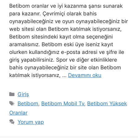
Betibom oranlar ve iyi kazanma şansı sunarak
para kazanır. Çevrimiçi olarak bahis
oynayabileceğiniz ve oyun oynayabileceğiniz bir
web sitesi olan Betibom katılmak istiyorsanız,
Betibom sitesindeki kayıt olma seçeneğini
aramalısınız. Betibom eski üye iseniz kayıt
olurken kullandığınız e-posta adresi ve şifre ile
giriş yapabilirsiniz. Spor ve diğer etkinliklere
bahis oynayabileceğiniz bir site olan Betibom
katılmak istiyorsanız, …
Devamını oku
Kategoriler
Giriş
Etiketler
Betibom
,
Betibom Mobil Tv
,
Betibom Yüksek
Oranlar
Yorum yap