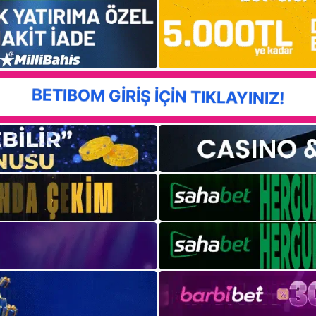
BETIBOM GİRİŞ İÇİN TIKLAYINIZ!