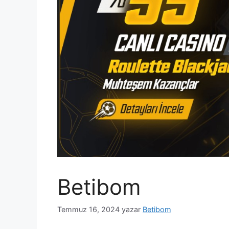
Betibom
Temmuz 16, 2024
yazar
Betibom