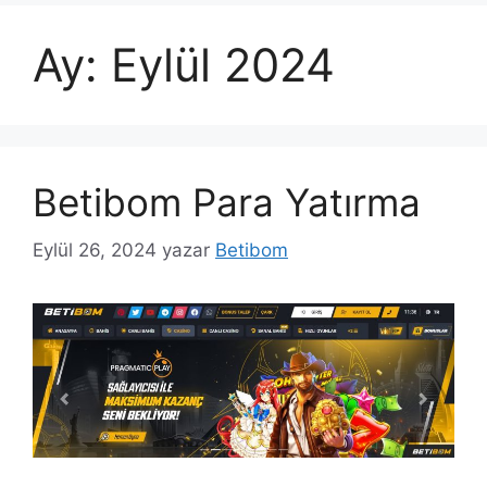
Ay:
Eylül 2024
Betibom Para Yatırma
Eylül 26, 2024
yazar
Betibom