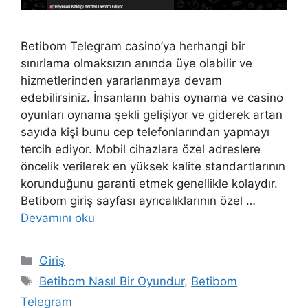
Betibom Telegram casino’ya herhangi bir
sınırlama olmaksızın anında üye olabilir ve
hizmetlerinden yararlanmaya devam
edebilirsiniz. İnsanların bahis oynama ve casino
oyunları oynama şekli gelişiyor ve giderek artan
sayıda kişi bunu cep telefonlarından yapmayı
tercih ediyor. Mobil cihazlara özel adreslere
öncelik verilerek en yüksek kalite standartlarının
korunduğunu garanti etmek genellikle kolaydır.
Betibom giriş sayfası ayrıcalıklarının özel …
Devamını oku
Kategoriler
Giriş
Etiketler
Betibom Nasıl Bir Oyundur
,
Betibom
Telegram