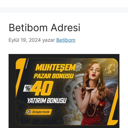
Betibom Adresi
Eylül 19, 2024
yazar
Betibom