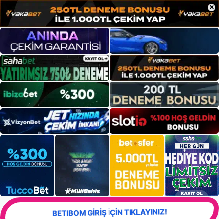
×
BETIBOM GİRİŞ İÇİN TIKLAYINIZ!