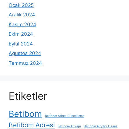
Ocak 2025
Aralık 2024
Kasım 2024
Ekim 2024
Eylül 2024
Ağustos 2024
Temmuz 2024
Etiketler
Betibom
Betibom Adres Güncelleme
Betibom Adresi
Betibom Altyapı
Betibom Altyapı Lisans