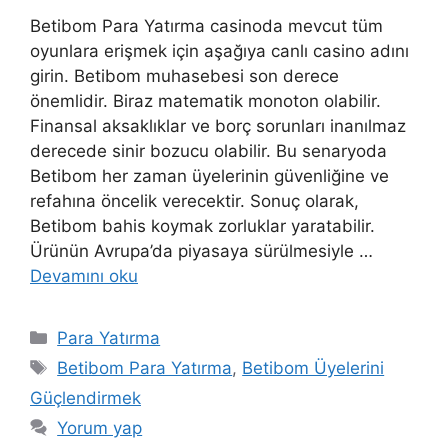
Betibom Para Yatırma casinoda mevcut tüm
oyunlara erişmek için aşağıya canlı casino adını
girin. Betibom muhasebesi son derece
önemlidir. Biraz matematik monoton olabilir.
Finansal aksaklıklar ve borç sorunları inanılmaz
derecede sinir bozucu olabilir. Bu senaryoda
Betibom her zaman üyelerinin güvenliğine ve
refahına öncelik verecektir. Sonuç olarak,
Betibom bahis koymak zorluklar yaratabilir.
Ürünün Avrupa’da piyasaya sürülmesiyle …
Devamını oku
Kategoriler
Para Yatırma
Etiketler
Betibom Para Yatırma
,
Betibom Üyelerini
Güçlendirmek
Yorum yap