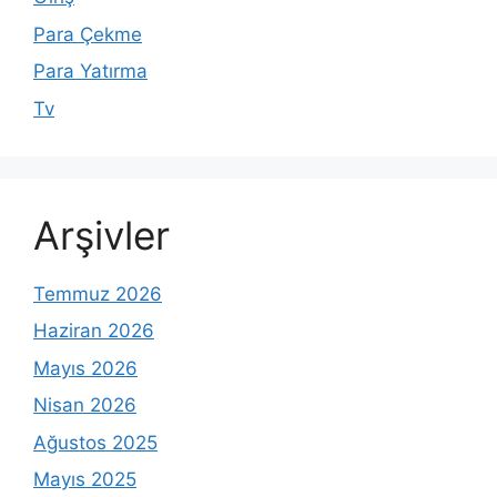
Para Çekme
Para Yatırma
Tv
Arşivler
Temmuz 2026
Haziran 2026
Mayıs 2026
Nisan 2026
Ağustos 2025
Mayıs 2025