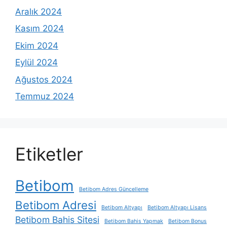
Aralık 2024
Kasım 2024
Ekim 2024
Eylül 2024
Ağustos 2024
Temmuz 2024
Etiketler
Betibom
Betibom Adres Güncelleme
Betibom Adresi
Betibom Altyapı
Betibom Altyapı Lisans
Betibom Bahis Sitesi
Betibom Bahis Yapmak
Betibom Bonus