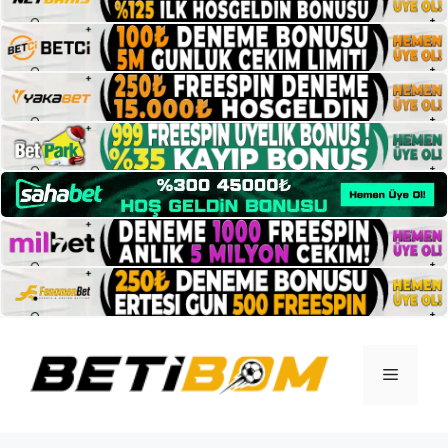
İçeriğe
atla
Menü