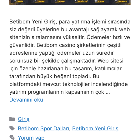
Betibom Yeni Giriş, para yatırma işlemi sırasında
siz değerli üyelerine bu avantajı sağlayarak web
sitenizin sıralamasını yükseltir. Ödemeler hızlı ve
güvenlidir. Betibom casino şirketlerinin çeşitli
adreslerine yaptığı ödemeler uzun süredir
sorunsuz bir şekilde çalışmaktadır. Web sitesi
için özenle hazırlanan bu tasarım, katılımcılar
tarafından büyük beğeni topladı. Bu
platformdaki mevcut teknolojiler incelendiğinde
yatırım programlarının kapsamının çok …
Devamını oku
Kategoriler
Giriş
Etiketler
Betibom Spor Dalları
,
Betibom Yeni Giriş
Yorum yap