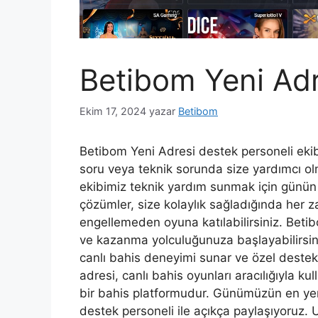
Betibom Yeni Adr
Ekim 17, 2024
yazar
Betibom
Betibom Yeni Adresi destek personeli ekib
soru veya teknik sorunda size yardımcı ol
ekibimiz teknik yardım sunmak için günün h
çözümler, size kolaylık sağladığında her 
engellemeden oyuna katılabilirsiniz. Betib
ve kazanma yolculuğunuza başlayabilirsiniz
canlı bahis deneyimi sunar ve özel destek
adresi, canlı bahis oyunları aracılığıyla k
bir bahis platformudur. Günümüzün en yen
destek personeli ile açıkça paylaşıyoruz. 