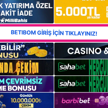
BETIBOM GİRİŞ İÇİN TIKLAYINIZ!