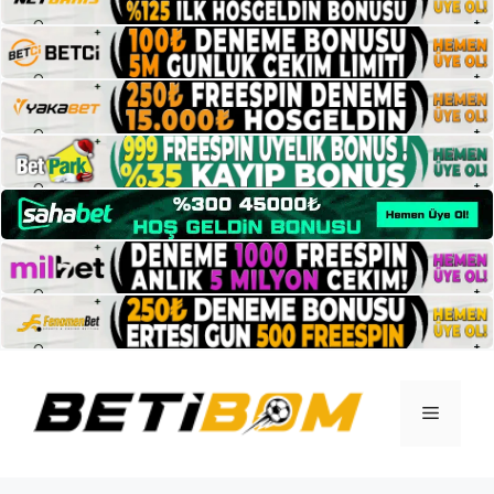
İçeriğe
atla
Menü