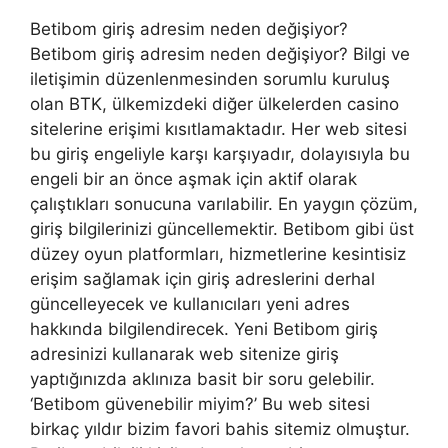
Betibom giriş adresim neden değişiyor?
Betibom giriş adresim neden değişiyor? Bilgi ve
iletişimin düzenlenmesinden sorumlu kuruluş
olan BTK, ülkemizdeki diğer ülkelerden casino
sitelerine erişimi kısıtlamaktadır. Her web sitesi
bu giriş engeliyle karşı karşıyadır, dolayısıyla bu
engeli bir an önce aşmak için aktif olarak
çalıştıkları sonucuna varılabilir. En yaygın çözüm,
giriş bilgilerinizi güncellemektir. Betibom gibi üst
düzey oyun platformları, hizmetlerine kesintisiz
erişim sağlamak için giriş adreslerini derhal
güncelleyecek ve kullanıcıları yeni adres
hakkında bilgilendirecek. Yeni Betibom giriş
adresinizi kullanarak web sitenize giriş
yaptığınızda aklınıza basit bir soru gelebilir.
‘Betibom güvenebilir miyim?’ Bu web sitesi
birkaç yıldır bizim favori bahis sitemiz olmuştur.