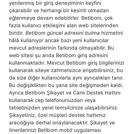
yenilenmiş bir giriş deneyiminin keyfini
çıkarabilir ve herhangi bir kesinti olmadan
eğlenmeye devam edebilirler. Betibom, çok
fazla kullanıcı etkileşimi alan web sitelerinden
biridir.
Betibom güncel adresini bulma
hizmetini
hâlâ kullanıyor ancak bazı yeni kullanıcılar
mevcut adreslerinin farkında olmayabilir. Bu
web sitesi şu anda Betibom giriş adresini
kullanmaktadır. Mevcut Betibom giriş bilgilerinizi
kullanarak siteye zahmetsizce erişebilirsiniz, bu
da size diğer kullanıcılarla aynı ayrıcalıkları tanır.
Bu değişiklikten bu yana site değişmeden kaldı.
Ayrıca Betibom Şikayet ve Canlı Destek Hattını
kullanarak cep telefonunuzdan veya
tabletinizden yerel temsilcinize ulaşabilirsiniz.
Şikayetiniz, özel müşteri destek hattımız
aracılığıyla derhal onaylanacaktır. Şikayet ve
önerilerinizi Betibom mobil uygulaması