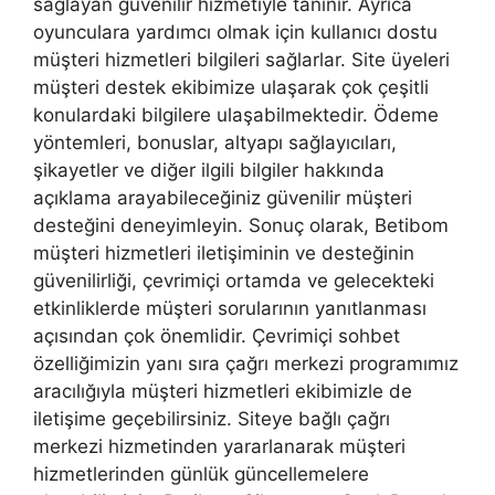
sağlayan güvenilir hizmetiyle tanınır. Ayrıca
oyunculara yardımcı olmak için kullanıcı dostu
müşteri hizmetleri bilgileri sağlarlar. Site üyeleri
müşteri destek ekibimize ulaşarak çok çeşitli
konulardaki bilgilere ulaşabilmektedir. Ödeme
yöntemleri, bonuslar, altyapı sağlayıcıları,
şikayetler ve diğer ilgili bilgiler hakkında
açıklama arayabileceğiniz güvenilir müşteri
desteğini deneyimleyin. Sonuç olarak, Betibom
müşteri hizmetleri iletişiminin ve desteğinin
güvenilirliği, çevrimiçi ortamda ve gelecekteki
etkinliklerde müşteri sorularının yanıtlanması
açısından çok önemlidir. Çevrimiçi sohbet
özelliğimizin yanı sıra çağrı merkezi programımız
aracılığıyla müşteri hizmetleri ekibimizle de
iletişime geçebilirsiniz. Siteye bağlı çağrı
merkezi hizmetinden yararlanarak müşteri
hizmetlerinden günlük güncellemelere