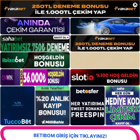
×
BETIBOM GİRİŞ İÇİN TIKLAYINIZ!