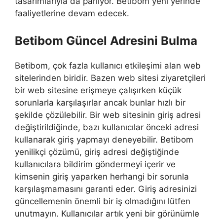
tasarımlarıyla da parlıyor. Betibom yeni yerinde
faaliyetlerine devam edecek.
Betibom Güncel Adresini Bulma
Betibom, çok fazla kullanıcı etkileşimi alan web
sitelerinden biridir. Bazen web sitesi ziyaretçileri
bir web sitesine erişmeye çalışırken küçük
sorunlarla karşılaşırlar ancak bunlar hızlı bir
şekilde çözülebilir. Bir web sitesinin giriş adresi
değiştirildiğinde, bazı kullanıcılar önceki adresi
kullanarak giriş yapmayı deneyebilir. Betibom
yenilikçi çözümü, giriş adresi değiştiğinde
kullanıcılara bildirim göndermeyi içerir ve
kimsenin giriş yaparken herhangi bir sorunla
karşılaşmamasını garanti eder. Giriş adresinizi
güncellemenin önemli bir iş olmadığını lütfen
unutmayın. Kullanıcılar artık yeni bir görünümle