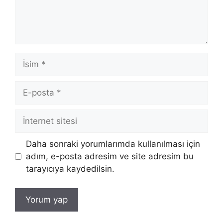
İsim
E-
posta
İnternet
sitesi
Daha sonraki yorumlarımda kullanılması için
adım, e-posta adresim ve site adresim bu
tarayıcıya kaydedilsin.