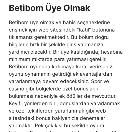
Betibom Üye Olmak
Betibom üye olmak ve bahis seçeneklerine
erişmek için web sitesindeki “Katıl” butonuna
tıklamanız gerekmektedir. Bu bölüm doğru
bilgilerle hızlı bir şekilde giriş yapmanıza
yardımcı olacaktır. Bir üye katıldığında, hesabına
minimum miktarda para yatırması gerekir.
Betibom oyununa katılmaya karar verirseniz,
oyunu oynamanın getirdiği ek avantajlardan
yararlanmaya devam edeceksiniz. Spor ve
casino gibi bölgelerde özel bonusların
bulunması nedeniyle ek ödüller de mevcuttur.
Keyifli yönlerden biri, bonuslardan yararlanmak
ve özel tekliflerden yararlanmak gibi web
sitesindeki bonus bakiyenizle denemeler
yapmaktır. Pek çok kişi bu şekilde oyuna