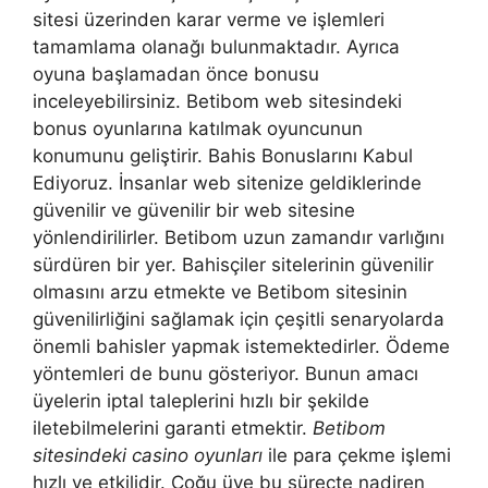
sitesi üzerinden karar verme ve işlemleri
tamamlama olanağı bulunmaktadır. Ayrıca
oyuna başlamadan önce bonusu
inceleyebilirsiniz. Betibom web sitesindeki
bonus oyunlarına katılmak oyuncunun
konumunu geliştirir. Bahis Bonuslarını Kabul
Ediyoruz. İnsanlar web sitenize geldiklerinde
güvenilir ve güvenilir bir web sitesine
yönlendirilirler. Betibom uzun zamandır varlığını
sürdüren bir yer. Bahisçiler sitelerinin güvenilir
olmasını arzu etmekte ve Betibom sitesinin
güvenilirliğini sağlamak için çeşitli senaryolarda
önemli bahisler yapmak istemektedirler. Ödeme
yöntemleri de bunu gösteriyor. Bunun amacı
üyelerin iptal taleplerini hızlı bir şekilde
iletebilmelerini garanti etmektir.
Betibom
sitesindeki casino oyunları
ile para çekme işlemi
hızlı ve etkilidir. Çoğu üye bu süreçte nadiren