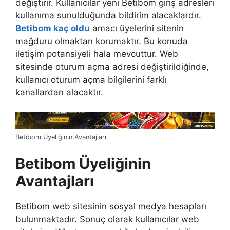
değiştirir. Kullanıcılar yeni Betibom giriş adresleri
kullanıma sunulduğunda bildirim alacaklardır.
Betibom kaç oldu
amacı üyelerini sitenin
mağduru olmaktan korumaktır. Bu konuda
iletişim potansiyeli hala mevcuttur. Web
sitesinde oturum açma adresi değiştirildiğinde,
kullanıcı oturum açma bilgilerini farklı
kanallardan alacaktır.
Betibom Üyeliğinin Avantajları
Betibom Üyeliğinin
Avantajları
Betibom web sitesinin sosyal medya hesapları
bulunmaktadır. Sonuç olarak kullanıcılar web