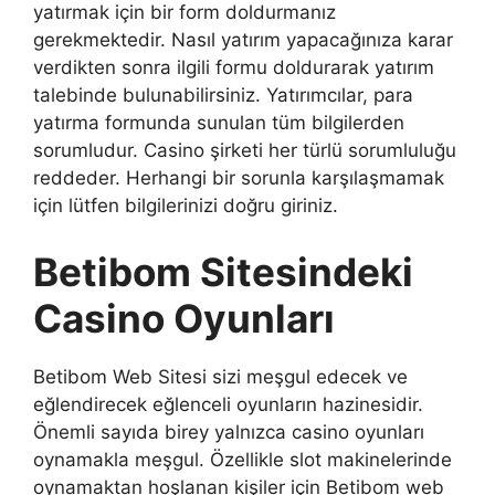
yatırmak için bir form doldurmanız
gerekmektedir. Nasıl yatırım yapacağınıza karar
verdikten sonra ilgili formu doldurarak yatırım
talebinde bulunabilirsiniz. Yatırımcılar, para
yatırma formunda sunulan tüm bilgilerden
sorumludur. Casino şirketi her türlü sorumluluğu
reddeder. Herhangi bir sorunla karşılaşmamak
için lütfen bilgilerinizi doğru giriniz.
Betibom Sitesindeki
Casino Oyunları
Betibom Web Sitesi sizi meşgul edecek ve
eğlendirecek eğlenceli oyunların hazinesidir.
Önemli sayıda birey yalnızca casino oyunları
oynamakla meşgul. Özellikle slot makinelerinde
oynamaktan hoşlanan kişiler için Betibom web