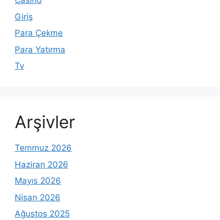
Casino
Giriş
Para Çekme
Para Yatırma
Tv
Arşivler
Temmuz 2026
Haziran 2026
Mayıs 2026
Nisan 2026
Ağustos 2025