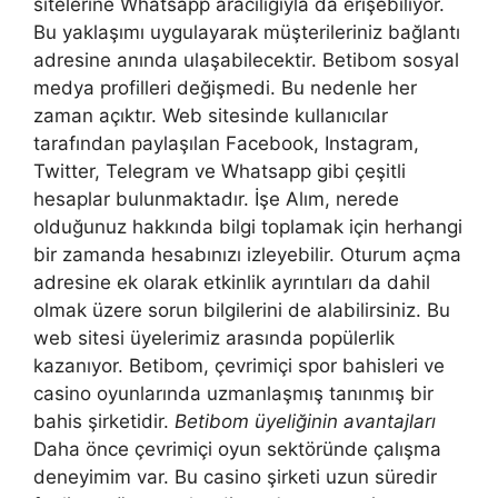
sitelerine Whatsapp aracılığıyla da erişebiliyor.
Bu yaklaşımı uygulayarak müşterileriniz bağlantı
adresine anında ulaşabilecektir. Betibom sosyal
medya profilleri değişmedi. Bu nedenle her
zaman açıktır. Web sitesinde kullanıcılar
tarafından paylaşılan Facebook, Instagram,
Twitter, Telegram ve Whatsapp gibi çeşitli
hesaplar bulunmaktadır. İşe Alım, nerede
olduğunuz hakkında bilgi toplamak için herhangi
bir zamanda hesabınızı izleyebilir. Oturum açma
adresine ek olarak etkinlik ayrıntıları da dahil
olmak üzere sorun bilgilerini de alabilirsiniz. Bu
web sitesi üyelerimiz arasında popülerlik
kazanıyor. Betibom, çevrimiçi spor bahisleri ve
casino oyunlarında uzmanlaşmış tanınmış bir
bahis şirketidir.
Betibom üyeliğinin avantajları
Daha önce çevrimiçi oyun sektöründe çalışma
deneyimim var. Bu casino şirketi uzun süredir